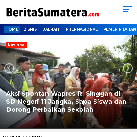
HOME
BISNIS
DAERAH
INTERNASIONAL
PEMERINTAHAN
Nasional
Next
Previous
Aksi Spontan Wapres RI Singgah di
SD Negeri 11 Jangka, Sapa Siswa dan
Dorong Perbaikan Sekolah