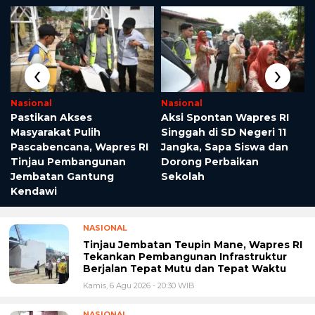
‹
›
Nasional
Nasional
Pastikan Akses
Aksi Spontan Wapres RI
Masyarakat Pulih
Singgah di SD Negeri 11
Pascabencana, Wapres RI
Jangka, Sapa Siswa dan
Tinjau Pembangunan
Dorong Perbaikan
Jembatan Gantung
Sekolah
Kendawi
NASIONAL
Tinjau Jembatan Teupin Mane, Wapres RI
Tekankan Pembangunan Infrastruktur
Berjalan Tepat Mutu dan Tepat Waktu
Kamis, 6 Agu 2026 - 20:30 WIB
NASIONAL