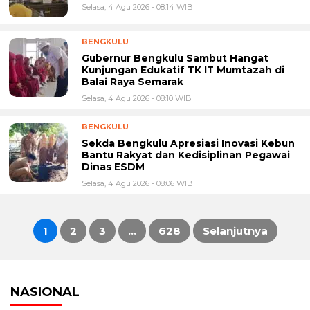
Selasa, 4 Agu 2026 - 08:14 WIB
BENGKULU
Gubernur Bengkulu Sambut Hangat
Kunjungan Edukatif TK IT Mumtazah di
Balai Raya Semarak
Selasa, 4 Agu 2026 - 08:10 WIB
BENGKULU
Sekda Bengkulu Apresiasi Inovasi Kebun
Bantu Rakyat dan Kedisiplinan Pegawai
Dinas ESDM
Selasa, 4 Agu 2026 - 08:06 WIB
1
2
3
…
628
Selanjutnya
Paginasi
pos
NASIONAL