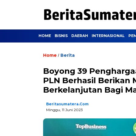
HOME
BISNIS
DAERAH
INTERNASIONAL
PE
Home
Berita
/
Boyong 39 Pengharga
PLN Berhasil Berikan
Berkelanjutan Bagi M
Beritasumatera.com
Minggu, 11 Juni 2023