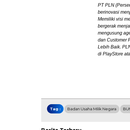
PT PLN (Perser
berinovasi men
Memiliki visi m
bergerak menja
mengusung agen
dan Customer F
Lebih Baik. PLN
di PlayStore at
Tag :
Badan Usaha Milik Negara
BU