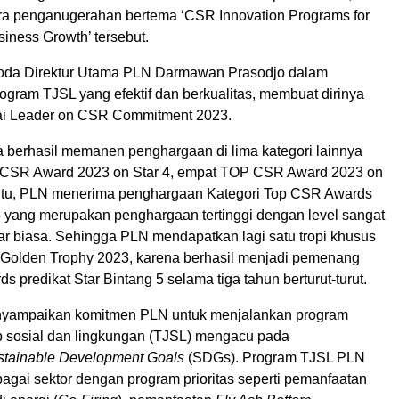
ara penganugerahan bertema ‘CSR Innovation Programs for
iness Growth’ tersebut.
oda Direktur Utama PLN Darmawan Prasodjo dalam
ogram TJSL yang efektif dan berkualitas, membuat dirinya
ai Leader on CSR Commitment 2023.
 berhasil memanen penghargaan di lima kategori lainnya
P CSR Award 2023 on Star 4, empat TOP CSR Award 2023 on
n itu, PLN menerima penghargaan Kategori Top CSR Awards
5 yang merupakan penghargaan tertinggi dengan level sangat
uar biasa. Sehingga PLN mendapatkan lagi satu tropi khusus
Golden Trophy 2023, karena berhasil menjadi pemenang
predikat Star Bintang 5 selama tiga tahun berturut-turut.
ampaikan komitmen PLN untuk menjalankan program
 sosial dan lingkungan (TJSL) mengacu pada
stainable Development Goals
(SDGs). Program TJSL PLN
agai sektor dengan program prioritas seperti pemanfaatan