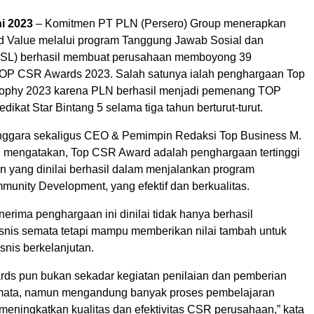
ni 2023
– Komitmen PT PLN (Persero) Group menerapkan
d Value melalui program Tanggung Jawab Sosial dan
JSL) berhasil membuat perusahaan memboyong 39
OP CSR Awards 2023. Salah satunya ialah penghargaan Top
ophy 2023 karena PLN berhasil menjadi pemenang TOP
ikat Star Bintang 5 selama tiga tahun berturut-turut.
nggara sekaligus CEO & Pemimpin Redaksi Top Business M.
i mengatakan, Top CSR Award adalah penghargaan tertinggi
n yang dinilai berhasil dalam menjalankan program
nity Development, yang efektif dan berkualitas.
rima penghargaan ini dinilai tidak hanya berhasil
snis semata tetapi mampu memberikan nilai tambah untuk
snis berkelanjutan.
s pun bukan sekadar kegiatan penilaian dan pemberian
mata, namun mengandung banyak proses pembelajaran
meningkatkan kualitas dan efektivitas CSR perusahaan,” kata