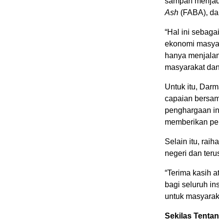
sampah menjadi
Ash
(FABA), d
“Hal ini sebag
ekonomi masyar
hanya menjalank
masyarakat dan
Untuk itu, Dar
capaian bersa
penghargaan in
memberikan pel
Selain itu, rai
negeri dan teru
“Terima kasih 
bagi seluruh in
untuk masyarak
Sekilas Tenta