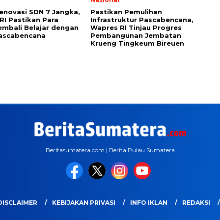
Renovasi SDN 7 Jangka,
Pastikan Pemulihan
RI Pastikan Para
Infrastruktur Pascabencana,
embali Belajar dengan
Wapres RI Tinjau Progres
ascabencana
Pembangunan Jembatan
Krueng Tingkeum Bireuen
Beritasumatera.com | Berita Pulau Sumatera
DISCLAIMER
KEBIJAKAN PRIVASI
INFO IKLAN
REDAKSI