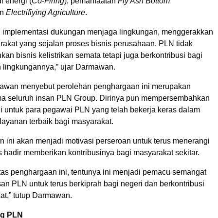
 energi (
Co-Firing
), pemanfaatan
Fly Ash Bottom
an
Electrifiying Agriculture
.
ai implementasi dukungan menjaga lingkungan, menggerakkan
akat yang sejalan proses bisnis perusahaan. PLN tidak
an bisnis kelistrikan semata tetapi juga berkontribusi bagi
 lingkungannya,” ujar Darmawan.
mawan menyebut perolehan penghargaan ini merupakan
ma seluruh insan PLN Group. Dirinya pun mempersembahkan
i untuk para pegawai PLN yang telah bekerja keras dalam
ayanan terbaik bagi masyarakat.
han ini akan menjadi motivasi perseroan untuk terus menerangi
s hadir memberikan kontribusinya bagi masyarakat sekitar.
atas penghargaan ini, tentunya ini menjadi pemacu semangat
san PLN untuk terus berkiprah bagi negeri dan berkontribusi
at,” tutup Darmawan.
ng PLN