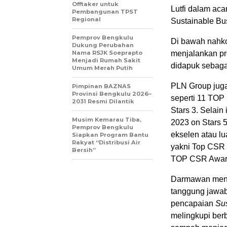
Offtaker untuk
Lutfi dalam ac
Pembangunan TPST
Regional
Sustainable Bus
Pemprov Bengkulu
Di bawah nahk
Dukung Perubahan
Nama RSJK Soeprapto
menjalankan pr
Menjadi Rumah Sakit
didapuk sebag
Umum Merah Putih
PLN Group juga
Pimpinan BAZNAS
Provinsi Bengkulu 2026–
seperti 11 TO
2031 Resmi Dilantik
Stars 3. Selai
Musim Kemarau Tiba,
2023 on Stars 
Pemprov Bengkulu
ekselen atau l
Siapkan Program Bantu
Rakyat “Distribusi Air
yakni Top CSR 
Bersih”
TOP CSR Awards 
Darmawan meny
tanggung jawab
pencapaian
Su
melingkupi berb