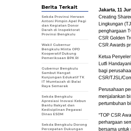
Berita Terkait
Jakarta, 11 Ju
Creating Share
Sekda Provinsi Herwan
Antoni Pimpin Apel Pagi
Lingkungan (T
dan Kegiatan Donor
Darah di Inspektorat
penghargaan T
Provinsi Bengkulu
CSR Golden Tr
CSR Awards pred
Wakil Gubernur
Bengkulu Minta OPD
Kooperatif Dukung
Ketua Penyele
Pemeriksaan BPK RI
Lutfi Handayan
Gubernur Bengkulu
bagi perusahaa
Sambut Hangat
Kunjungan Edukatif TK
CSR/TJSL/Commu
IT Mumtazah di Balai
Raya Semarak
Perusahaan pene
menjalankan bi
Sekda Bengkulu
Apresiasi Inovasi Kebun
pertumbuhan bi
Bantu Rakyat dan
Kedisiplinan Pegawai
Dinas ESDM
“TOP CSR Award
perhargaan se
Sekda Bengkulu Dorong
bersama untuk 
Percepatan Dukungan