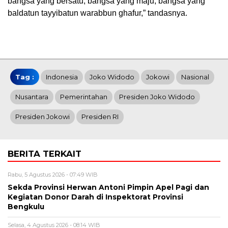
bangsa yang bersatu, bangsa yang maju, bangsa yang
baldatun tayyibatun warabbun ghafur,” tandasnya.
Tag :
Indonesia
Joko Widodo
Jokowi
Nasional
Nusantara
Pemerintahan
Presiden Joko Widodo
Presiden Jokowi
Presiden RI
BERITA TERKAIT
Rabu, 5 Agustus 2026 - 07:49 WIB
Sekda Provinsi Herwan Antoni Pimpin Apel Pagi dan
Kegiatan Donor Darah di Inspektorat Provinsi
Bengkulu
Selasa, 4 Agustus 2026 - 08:14 WIB