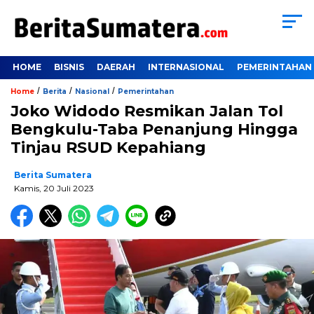
HOME
BISNIS
DAERAH
INTERNASIONAL
PEMERINTAHAN
/
/
/
Home
Berita
Nasional
Pemerintahan
Joko Widodo Resmikan Jalan Tol
Bengkulu-Taba Penanjung Hingga
Tinjau RSUD Kepahiang
Berita Sumatera
Kamis, 20 Juli 2023