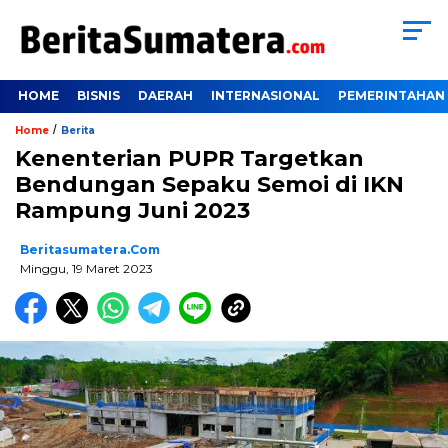
HOME
BISNIS
DAERAH
INTERNASIONAL
PEMERINTAHAN
/
Home
Berita
Kenenterian PUPR Targetkan
Bendungan Sepaku Semoi di IKN
Rampung Juni 2023
Beritasumatera.com
Minggu, 19 Maret 2023