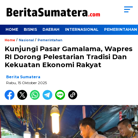
HOME
BISNIS
DAERAH
INTERNASIONAL
PEMERINTAHAN
/
/
Home
Nasional
Pemerintahan
Kunjungi Pasar Gamalama, Wapres
RI Dorong Pelestarian Tradisi Dan
Kekuatan Ekonomi Rakyat
Berita Sumatera
Rabu, 15 Oktober 2025