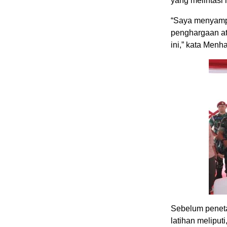
yang melintasi
“Saya menyampa
penghargaan at
ini,” kata Men
Sebelum peneta
latihan meliput