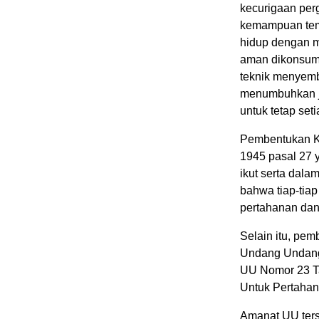
kecurigaan per
kemampuan temp
hidup dengan m
aman dikonsums
teknik menyembu
menumbuhkan ji
untuk tetap set
Pembentukan 
1945 pasal 27 
ikut serta dal
bahwa tiap-tiap
pertahanan da
Selain itu, pe
Undang Undang
UU Nomor 23 T
Untuk Pertaha
Amanat UU ter