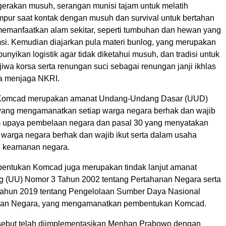
gerakan musuh, serangan munisi tajam untuk melatih
ur saat kontak dengan musuh dan survival untuk bertahan
emanfaatkan alam sekitar, seperti tumbuhan dan hewan yang
i. Kemudian diajarkan pula materi bunlog, yang merupakan
nyikan logistik agar tidak diketahui musuh, dan tradisi untuk
wa korsa serta renungan suci sebagai renungan janji ikhlas
ia menjaga NKRI.
Komcad merupakan amanat Undang-Undang Dasar (UUD)
yang mengamanatkan setiap warga negara berhak dan wajib
am upaya pembelaan negara dan pasal 30 yang menyatakan
 warga negara berhak dan wajib ikut serta dalam usaha
n keamanan negara.
mbentukan Komcad juga merupakan tindak lanjut amanat
 (UU) Nomor 3 Tahun 2002 tentang Pertahanan Negara serta
ahun 2019 tentang Pengelolaan Sumber Daya Nasional
nan Negara, yang mengamanatkan pembentukan Komcad.
sebut telah diimplementasikan Menhan Prabowo dengan