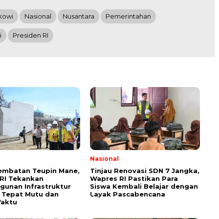
kowi
Nasional
Nusantara
Pemerintahan
i
Presiden RI
Nasional
Jembatan Teupin Mane,
Tinjau Renovasi SDN 7 Jangka,
RI Tekankan
Wapres RI Pastikan Para
unan Infrastruktur
Siswa Kembali Belajar dengan
n Tepat Mutu dan
Layak Pascabencana
Waktu