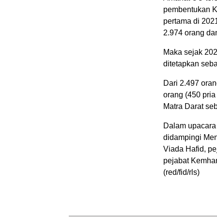
pembentukan K
pertama di 202
2.974 orang da
Maka sejak 20
ditetapkan seb
Dari 2.497 oran
orang (450 pria
Matra Darat se
Dalam upacara
didampingi Me
Viada Hafid, p
pejabat Kemhan
(red/fid/rls)