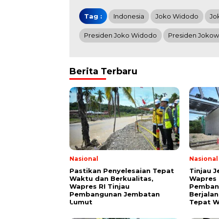
Tag :
Indonesia
Joko Widodo
Jo
Presiden Joko Widodo
Presiden Jokow
Berita Terbaru
Nasional
Nasional
Pastikan Penyelesaian Tepat
Tinjau 
Waktu dan Berkualitas,
Wapres 
Wapres RI Tinjau
Pembang
Pembangunan Jembatan
Berjala
Lumut
Tepat 