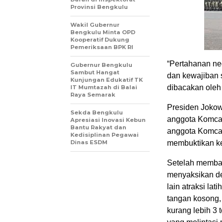
Provinsi Bengkulu
Wakil Gubernur
Bengkulu Minta OPD
Kooperatif Dukung
Pemeriksaan BPK RI
“Pertahanan neg
Gubernur Bengkulu
Sambut Hangat
dan kewajiban s
Kunjungan Edukatif TK
dibacakan ole
IT Mumtazah di Balai
Raya Semarak
Presiden Jokow
Sekda Bengkulu
anggota Komcad
Apresiasi Inovasi Kebun
Bantu Rakyat dan
anggota Komcad.
Kedisiplinan Pegawai
Dinas ESDM
membuktikan ke
Setelah memba
menyaksikan d
lain atraksi la
tangan kosong, 
kurang lebih 3 