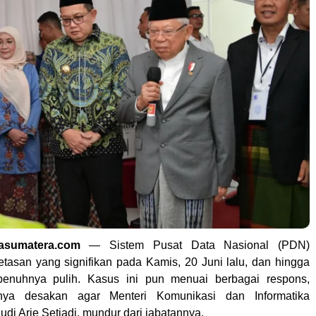
tasumatera.com
— Sistem Pusat Data Nasional (PDN)
tasan yang signifikan pada Kamis, 20 Juni lalu, dan hingga
penuhnya pulih. Kasus ini pun menuai berbagai respons,
nya desakan agar Menteri Komunikasi dan Informatika
di Arie Setiadi, mundur dari jabatannya.