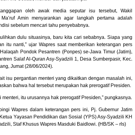
tanggapan oleh awak media seputar isu tersebut, Wakil
 Ma’ruf Amin menyarankan agar langkah pertama adalah
disi sebelum mencari tahu penyebabnya.
ulihkan dulu situasinya, baru kita cari sebabnya. Siapa yang
an itu nanti,” ujar Wapres saat memberikan keterangan pers
Halaqah Pondok Pesantren (Ponpes) se-Jawa Timur (Jatim),
ntren Salaf Al-Quran Asy-Syadzili 1, Desa Sumberpasir, Kec.
ang, Jumat (28/06/2024).
it isu pergantian menteri yang dikaitkan dengan masalah ini,
kan bahwa hal tersebut merupakan hak prerogatif Presiden.
 menteri, itu urusannya hak prerogatif Presiden,” pungkasnya.
ngi Wapres dalam keterangan pers ini, Pj. Gubernur Jatim
Ketua Yayasan Pendidikan dan Sosial (YPS) Asy-Syadzili KH
dzili, Staf Khusus Wapres Masduki Baidlowi. (HB/SK – rls)