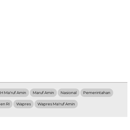
H Ma'ruf Amin
Maruf Amin
Nasional
Pemerintahan
den RI
Wapres
Wapres Ma'ruf Amin