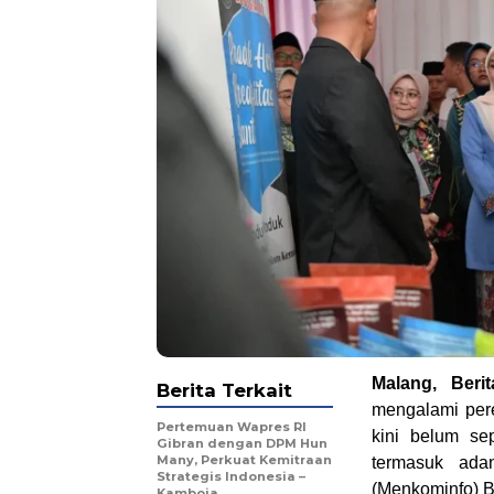
Malang, Beri
Berita Terkait
mengalami pere
Pertemuan Wapres RI
kini belum se
Gibran dengan DPM Hun
Many, Perkuat Kemitraan
termasuk ada
Strategis Indonesia –
(Menkominfo) Bu
Kamboja