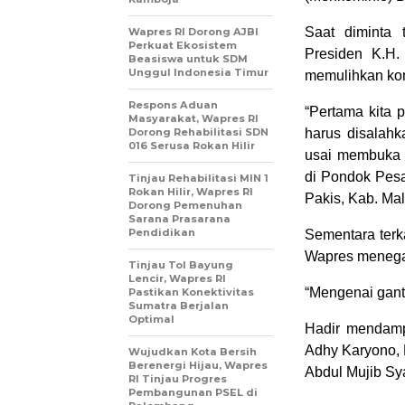
Saat diminta 
Wapres RI Dorong AJBI
Perkuat Ekosistem
Presiden K.H.
Beasiswa untuk SDM
Unggul Indonesia Timur
memulihkan kon
Respons Aduan
“Pertama kita p
Masyarakat, Wapres RI
Dorong Rehabilitasi SDN
harus disalahk
016 Serusa Rokan Hilir
usai membuka 
di Pondok Pesa
Tinjau Rehabilitasi MIN 1
Rokan Hilir, Wapres RI
Pakis, Kab. Mal
Dorong Pemenuhan
Sarana Prasarana
Pendidikan
Sementara terka
Wapres menegas
Tinjau Tol Bayung
Lencir, Wapres RI
“Mengenai ganti
Pastikan Konektivitas
Sumatra Berjalan
Optimal
Hadir mendampi
Adhy Karyono, 
Wujudkan Kota Bersih
Berenergi Hijau, Wapres
Abdul Mujib Sya
RI Tinjau Progres
Pembangunan PSEL di