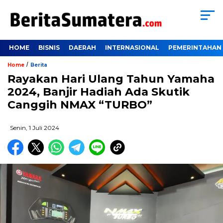
HOME
BISNIS
DAERAH
INTERNASIONAL
PEMERINTAHAN
/
Home
Berita
Rayakan Hari Ulang Tahun Yamaha
2024, Banjir Hadiah Ada Skutik
Canggih NMAX “TURBO”
Senin, 1 Juli 2024