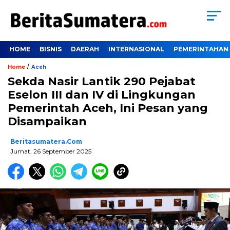
HOME
BISNIS
DAERAH
INTERNASIONAL
PEMERINTAHAN
/
Home
Aceh
Sekda Nasir Lantik 290 Pejabat
Eselon III dan IV di Lingkungan
Pemerintah Aceh, Ini Pesan yang
Disampaikan
Beritasumatera.com
Jumat, 26 September 2025