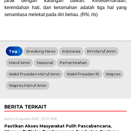
jarak dengan kalangan bawah. Kesederhanaan,
kerendahan hati, dan keramahan adalah tiga hal yang
senantiasa melekat pada diri beliau. (RN, rls)
Tag :
Breaking News
Indonesia
KH Ma'ruf Amin
Maruf Amin
Nasional
Pemerintahan
Wakil Presiden Ma'ruf Amin
Wakil Presiden RI
Wapres
Wapres Ma'ruf Amin
BERITA TERKAIT
Kamis, 6 Agustus 2026 - 22:07 WIB
Pastikan Akses Masyarakat Pulih Pascabencana,