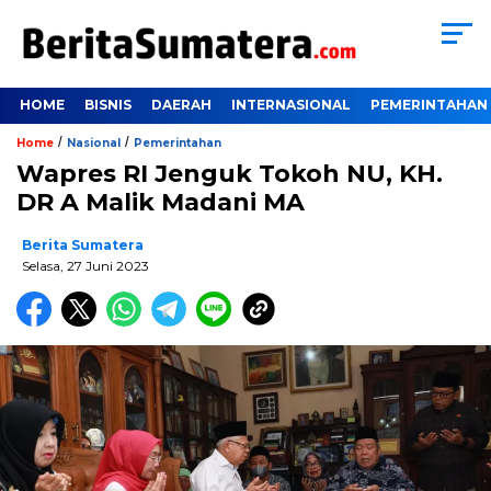
HOME
BISNIS
DAERAH
INTERNASIONAL
PEMERINTAHAN
/
/
Home
Nasional
Pemerintahan
Wapres RI Jenguk Tokoh NU, KH.
DR A Malik Madani MA
Berita Sumatera
Selasa, 27 Juni 2023