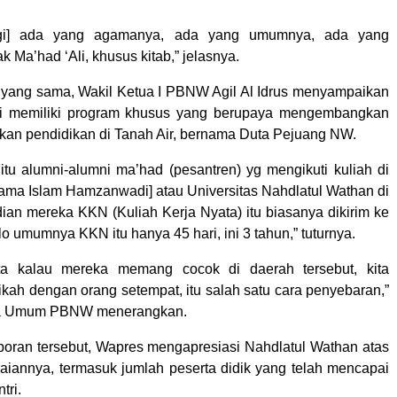
nggi] ada yang agamanya, ada yang umumnya, ada yang
 Ma’had ‘Ali, khusus kitab,” jelasnya.
yang sama, Wakil Ketua I PBNW Agil Al Idrus menyampaikan
 memiliki program khusus yang berupaya mengembangkan
kan pendidikan di Tanah Air, bernama Duta Pejuang NW.
itu alumni-alumni ma’had (pesantren) yg mengikuti kuliah di
Agama Islam Hamzanwadi] atau Universitas Nahdlatul Wathan di
an mereka KKN (Kuliah Kerja Nyata) itu biasanya dikirim ke
lo umumnya KKN itu hanya 45 hari, ini 3 tahun,” tuturnya.
ta kalau mereka memang cocok di daerah tersebut, kita
ikah dengan orang setempat, itu salah satu cara penyebaran,”
a Umum PBNW menerangkan.
oran tersebut, Wapres mengapresiasi Nahdlatul Wathan atas
aiannya, termasuk jumlah peserta didik yang telah mencapai
tri.