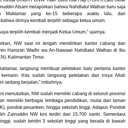
uddin Atsani melaporkan bahwa Nahdlatul Wathan baru saja
an Muktamar yang ke-15 beberapa waktu lalu, dan
ahwa dirinya kembali terpilih sebagai ketua umum.
saya terpilih kembali menjadi Ketua Umum,” ujarnya.
orkan, NW saat ini tengah mendirikan kantor cabang dan
ren Hamzan Wadhi wa An-Nawawi Nahdlatul Wathan di Ibu
KN), Kalimantan Timur.
Muktamar, langsung membuat peletakan batu pertama kantor
emarin. Kita sudah langsung peletakan dan insya Allah
i sedang berjalan,” imbuhnya.
ni menuturkan, NW sudah memiliki cabang di seluruh provinsi
dan memiliki berbagai lembaga pendidikan, mulai dari taman
K), pondok pesantren, hingga sekolah tinggi. Adapun Pondok
kh Zainuddin NW kini terdiri dari 15.700 santri. Sementara
tinggi, sudah berdiri 3 sekolah tinggi yang berada di bawah