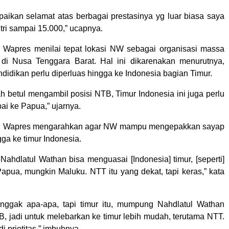
ikan selamat atas berbagai prestasinya yg luar biasa saya
ntri sampai 15.000,” ucapnya.
, Wapres menilai tepat lokasi NW sebagai organisasi massa
 di Nusa Tenggara Barat. Hal ini dikarenakan menurutnya,
didikan perlu diperluas hingga ke Indonesia bagian Timur.
h betul mengambil posisi NTB, Timur Indonesia ini juga perlu
ai ke Papua,” ujarnya.
tu, Wapres mengarahkan agar NW mampu mengepakkan sayap
ga ke timur Indonesia.
 Nahdlatul Wathan bisa menguasai [Indonesia] timur, [seperti]
Papua, mungkin Maluku. NTT itu yang dekat, tapi keras,” kata
enggak apa-apa, tapi timur itu, mumpung Nahdlatul Wathan
B, jadi untuk melebarkan ke timur lebih mudah, terutama NTT.
di priotitas,” imbuhnya