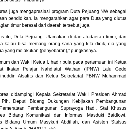
res juga mengapresiasi program Duta Pejuang NW sebagai
an pendidikan. Ia mengarahkan agar para Duta yang diutus
gian timur berasal dari daerah tersebut juga.
us itu, Duta Pejuang. Utamakan di daerah-daerah timur, dan
uga kalau bisa memang orang sana yang kita didik, dia yang
 dia yang melakukan (penyebaran),” pungkasnya.
mum dan Wakil Ketua I, hadir pula pada pertemuan ini Ketua
at Ikatan Pelajar Nahdlatul Wathan (IPNW) Lalu Gede
nuddin Atsalits dan Ketua Sekretariat PBNW Muhammad
res didampingi Kepala Sekretariat Wakil Presiden Ahmad
a, Plh. Deputi Bidang Dukungan Kebijakan Pembangunan
Pemerataan Pembangunan Suprayoga Hadi, Staf Khusus
res Bidang Komunikasi dan Informasi Masduki Baidlowi,
s Bidang Umum Masykuri Abdillah, dan Asisten Stafsus
in Al Aiyub. (HB/RJP- rls).