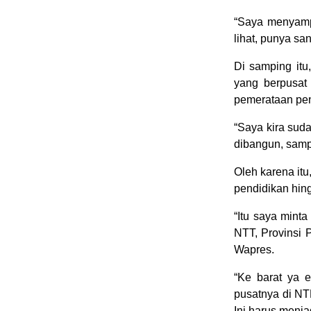
“Saya menyampa
lihat, punya sa
Di samping itu
yang berpusat
pemerataan pen
“Saya kira suda
dibangun, samp
Oleh karena i
pendidikan hing
“Itu saya minta
NTT, Provinsi 
Wapres.
“Ke barat ya 
pusatnya di NT
Ini harus menja