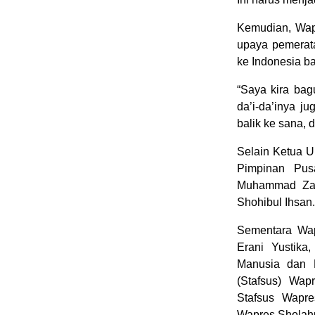
Kemudian, Wap
upaya pemerata
ke Indonesia ba
“Saya kira bag
da’i-da’inya j
balik ke sana,
Selain Ketua U
Pimpinan Pus
Muhammad Zai
Shohibul Ihsan.
Sementara Wap
Erani Yustik
Manusia dan 
(Stafsus) Wap
Stafsus Wapre
Wapres Sholahud