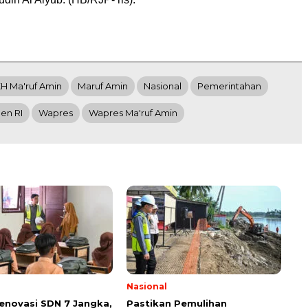
H Ma'ruf Amin
Maruf Amin
Nasional
Pemerintahan
den RI
Wapres
Wapres Ma'ruf Amin
Nasional
Renovasi SDN 7 Jangka,
Pastikan Pemulihan