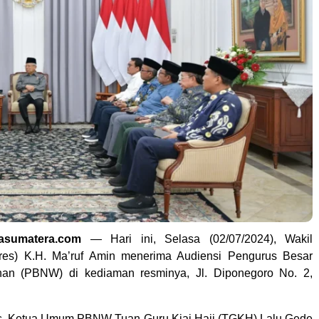
tasumatera.com
— Hari ini, Selasa (02/07/2024), Wakil
res) K.H. Ma’ruf Amin menerima Audiensi Pengurus Besar
han (PBNW) di kediaman resminya, Jl. Diponegoro No. 2,
, Ketua Umum PBNW Tuan Guru Kiai Haji (TGKH) Lalu Gede