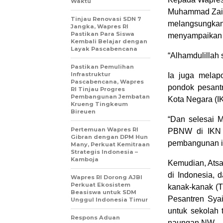
Waktu
Muhammad Zain
Tinjau Renovasi SDN 7
melangsungk
Jangka, Wapres RI
Pastikan Para Siswa
menyampaikan b
Kembali Belajar dengan
Layak Pascabencana
“Alhamdulillah 
Pastikan Pemulihan
Infrastruktur
Ia juga melap
Pascabencana, Wapres
pondok pesant
RI Tinjau Progres
Pembangunan Jembatan
Kota Negara (I
Krueng Tingkeum
Bireuen
“Dan selesai 
Pertemuan Wapres RI
PBNW di IKN k
Gibran dengan DPM Hun
pembangunan in
Many, Perkuat Kemitraan
Strategis Indonesia –
Kamboja
Kemudian, Atsa
di Indonesia, 
Wapres RI Dorong AJBI
Perkuat Ekosistem
kanak-kanak (T
Beasiswa untuk SDM
Pesantren Syai
Unggul Indonesia Timur
untuk sekolah 
Respons Aduan
naungan NW.