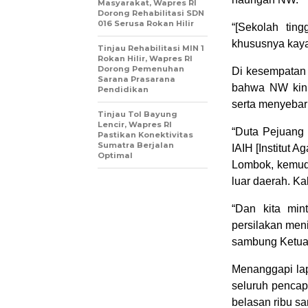
Masyarakat, Wapres RI
Dorong Rehabilitasi SDN
016 Serusa Rokan Hilir
“[Sekolah ti
khususnya kayak
Tinjau Rehabilitasi MIN 1
Rokan Hilir, Wapres RI
Dorong Pemenuhan
Di kesempatan 
Sarana Prasarana
bahwa NW kini
Pendidikan
serta menyebar
Tinjau Tol Bayung
Lencir, Wapres RI
“Duta Pejuang 
Pastikan Konektivitas
Sumatra Berjalan
IAIH [Institut 
Optimal
Lombok, kemudi
luar daerah. Ka
“Dan kita min
persilakan men
sambung Ketu
Menanggapi lap
seluruh pencap
belasan ribu san