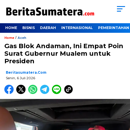
HOME
BISNIS
DAERAH
INTERNASIONAL
PEMERINTAHAN
/
Home
Aceh
Gas Blok Andaman, Ini Empat Poin
Surat Gubernur Mualem untuk
Presiden
Beritasumatera.com
Senin, 6 Juli 2026