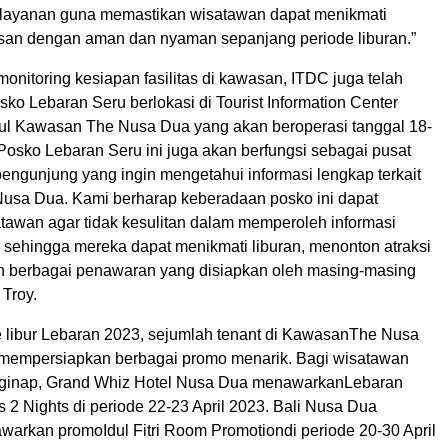
layanan guna memastikan wisatawan dapat menikmati
asan dengan aman dan nyaman sepanjang periode liburan.”
onitoring kesiapan fasilitas di kawasan, ITDC juga telah
o Lebaran Seru berlokasi di Tourist Information Center
kul Kawasan The Nusa Dua yang akan beroperasi tanggal 18-
“Posko Lebaran Seru ini juga akan berfungsi sebagai pusat
pengunjung yang ingin mengetahui informasi lengkap terkait
sa Dua. Kami berharap keberadaan posko ini dapat
awan agar tidak kesulitan dalam memperoleh informasi
n sehingga mereka dapat menikmati liburan, menonton atraksi
 berbagai penawaran yang disiapkan oleh masing-masing
 Troy.
 libur Lebaran 2023, sejumlah tenant di KawasanThe Nusa
 mempersiapkan berbagai promo menarik. Bagi wisatawan
nginap, Grand Whiz Hotel Nusa Dua menawarkanLebaran
2 Nights di periode 22-23 April 2023. Bali Nusa Dua
warkan promoIdul Fitri Room Promotiondi periode 20-30 April