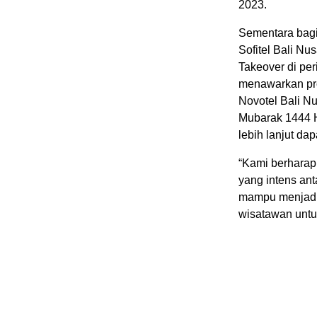
2023.
Sementara bagi
Sofitel Bali N
Takeover di per
menawarkan pro
Novotel Bali N
Mubarak 1444 H
lebih lanjut da
“Kami berharap 
yang intens an
mampu menjadik
wisatawan untu