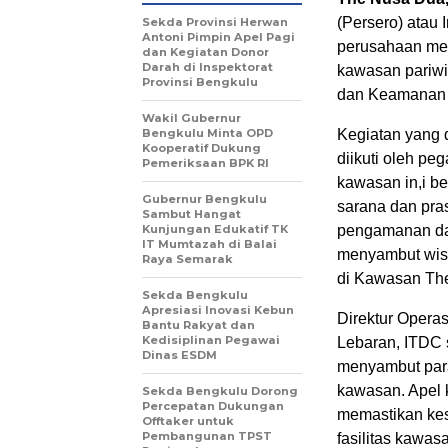
(Persero) atau
Sekda Provinsi Herwan
Antoni Pimpin Apel Pagi
perusahaan me
dan Kegiatan Donor
Darah di Inspektorat
kawasan pariwis
Provinsi Bengkulu
dan Keamanan 
Wakil Gubernur
Bengkulu Minta OPD
Kegiatan yang 
Kooperatif Dukung
diikuti oleh p
Pemeriksaan BPK RI
kawasan in,i b
Gubernur Bengkulu
sarana dan pras
Sambut Hangat
Kunjungan Edukatif TK
pengamanan da
IT Mumtazah di Balai
menyambut wisa
Raya Semarak
di Kawasan Th
Sekda Bengkulu
Apresiasi Inovasi Kebun
Direktur Opera
Bantu Rakyat dan
Kedisiplinan Pegawai
Lebaran, ITDC 
Dinas ESDM
menyambut para
kawasan. Apel 
Sekda Bengkulu Dorong
Percepatan Dukungan
memastikan kes
Offtaker untuk
Pembangunan TPST
fasilitas kawas