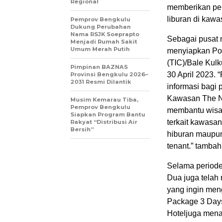
Regional
memberikan pe
liburan di kaw
Pemprov Bengkulu
Dukung Perubahan
Nama RSJK Soeprapto
Sebagai pusat m
Menjadi Rumah Sakit
Umum Merah Putih
menyiapkan Posk
(TIC)/Bale Kul
Pimpinan BAZNAS
30 April 2023. 
Provinsi Bengkulu 2026–
2031 Resmi Dilantik
informasi bagi 
Kawasan The Nu
Musim Kemarau Tiba,
Pemprov Bengkulu
membantu wisat
Siapkan Program Bantu
terkait kawasa
Rakyat “Distribusi Air
Bersih”
hiburan maupun
tenant.” tambah
Selama periode
Dua juga telah
yang ingin me
Package 3 Days 
Hoteljuga mena