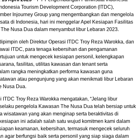
 Indonesia Tourism Development Corporation (ITDC),
mber Injourney Group yang mengembangkan dan mengelola
ata di Indonesia, hari ini menggelar Apel Kesiapan Fasilitas
The Nusa Dua dalam menyambut libur Lebaran 2023.
dipimpin oleh Direktur Operasi ITDC Troy Reza Warokka, dan
egawai ITDC, para tenaga kebersihan dan pengamanan
ertujuan untuk mengecek kesiapan personil, kelengkapan
arana, fasilitas, utilitas kawasan dan tenant serta
lam rangka meningkatkan performa kawasan guna
tawan atau pengunjung yang akan menikmati libur Lebaran
e Nusa Dua.
si ITDC Troy Reza Warokka mengatakan, “Jelang libur
selaku pengelola Kawasan The Nusa Dua telah bersiap untuk
 wisatawan yang akan menginap serta beraktivitas di
kesiapan ini adalah salah satu wujud komitmen kami dalam
iapan keamanan, kebersihan, termasuk mengecek seluruh
an agar berfungsi baik serta personil yang siap siaga dalam