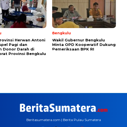
u
Bengkulu
rovinsi Herwan Antoni
Wakil Gubernur Bengkulu
Apel Pagi dan
Minta OPD Kooperatif Dukung
n Donor Darah di
Pemeriksaan BPK RI
orat Provinsi Bengkulu
Beritasumatera.com | Berita Pulau Sumatera