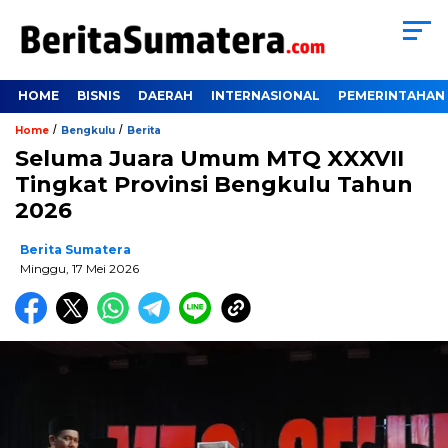
HOME
BISNIS
DAERAH
INTERNASIONAL
PEMERINTAHAN
/
/
Home
Bengkulu
Berita
Seluma Juara Umum MTQ XXXVII
Tingkat Provinsi Bengkulu Tahun
2026
Berita Sumatera
Minggu, 17 Mei 2026