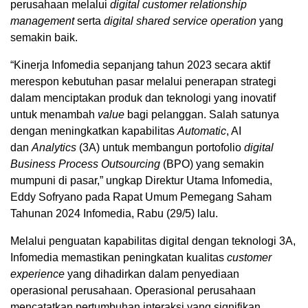
perusahaan melalui
digital customer relationship
management
serta
digital shared service operation
yang
semakin baik.
“Kinerja Infomedia sepanjang tahun 2023 secara aktif
merespon kebutuhan pasar melalui penerapan strategi
dalam menciptakan produk dan teknologi yang inovatif
untuk menambah
value
bagi pelanggan. Salah satunya
dengan meningkatkan kapabilitas
Automatic
, AI
dan
Analytics
(3A) untuk membangun portofolio
digital
Business Process Outsourcing
(BPO) yang semakin
mumpuni di pasar,” ungkap Direktur Utama Infomedia,
Eddy Sofryano pada Rapat Umum Pemegang Saham
Tahunan 2024 Infomedia, Rabu (29/5) lalu.
Melalui penguatan kapabilitas digital dengan teknologi 3A,
Infomedia memastikan peningkatan kualitas
customer
experience
yang dihadirkan dalam penyediaan
operasional perusahaan. Operasional perusahaan
mencatatkan pertumbuhan interaksi yang signifikan