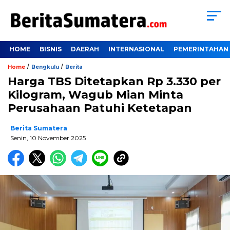
HOME
BISNIS
DAERAH
INTERNASIONAL
PEMERINTAHAN
/
/
Home
Bengkulu
Berita
Harga TBS Ditetapkan Rp 3.330 per
Kilogram, Wagub Mian Minta
Perusahaan Patuhi Ketetapan
Berita Sumatera
Senin, 10 November 2025