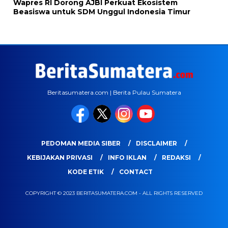
Wapres RI Dorong AJBI Perkuat Ekosistem
Beasiswa untuk SDM Unggul Indonesia Timur
Beritasumatera.com | Berita Pulau Sumatera
PEDOMAN MEDIA SIBER
DISCLAIMER
KEBIJAKAN PRIVASI
INFO IKLAN
REDAKSI
KODE ETIK
CONTACT
COPYRIGHT © 2023 BERITASUMATERA.COM - ALL RIGHTS RESERVED