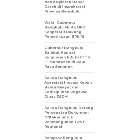
dan Kegiatan Donor
Darah di Inspektorat
Provinsi Bengkulu
Wakil Gubernur
Bengkulu Minta OPD
Kooperatif Dukung
Pemeriksaan BPK RI
Gubernur Bengkulu
Sambut Hangat
Kunjungan Edukatif TK
IT Mumtazah di Balai
Raya Semarak
Sekda Bengkulu
Apresiasi Inovasi Kebun
Bantu Rakyat dan
Kedisiplinan Pegawai
Dinas ESDM
Sekda Bengkulu Dorong
Percepatan Dukungan
Offtaker untuk
Pembangunan TPST
Regional
Pemprov Bengkulu