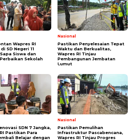
Nasional
ontan Wapres RI
Pastikan Penyelesaian Tepat
di SD Negeri 11
Waktu dan Berkualitas,
 Sapa Siswa dan
Wapres RI Tinjau
Perbaikan Sekolah
Pembangunan Jembatan
Lumut
Nasional
Renovasi SDN 7 Jangka,
Pastikan Pemulihan
RI Pastikan Para
Infrastruktur Pascabencana,
embali Belajar dengan
Wapres RI Tinjau Progres