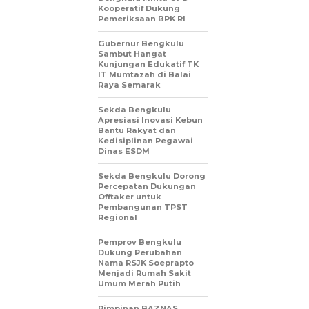
Kooperatif Dukung
Pemeriksaan BPK RI
Gubernur Bengkulu
Sambut Hangat
Kunjungan Edukatif TK
IT Mumtazah di Balai
Raya Semarak
Sekda Bengkulu
Apresiasi Inovasi Kebun
Bantu Rakyat dan
Kedisiplinan Pegawai
Dinas ESDM
Sekda Bengkulu Dorong
Percepatan Dukungan
Offtaker untuk
Pembangunan TPST
Regional
Pemprov Bengkulu
Dukung Perubahan
Nama RSJK Soeprapto
Menjadi Rumah Sakit
Umum Merah Putih
Pimpinan BAZNAS