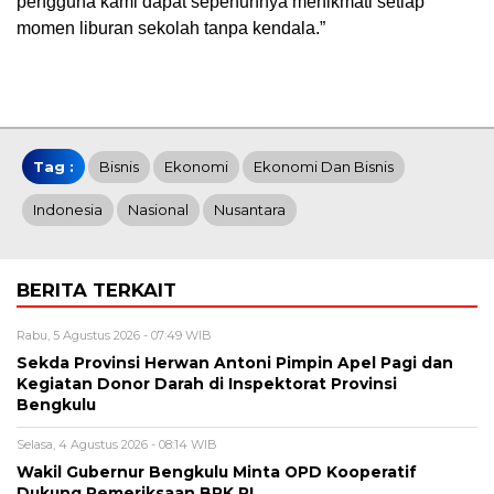
pengguna kami dapat sepenuhnya menikmati setiap
momen liburan sekolah tanpa kendala.”
Tag :
Bisnis
Ekonomi
Ekonomi Dan Bisnis
Indonesia
Nasional
Nusantara
BERITA TERKAIT
Rabu, 5 Agustus 2026 - 07:49 WIB
Sekda Provinsi Herwan Antoni Pimpin Apel Pagi dan
Kegiatan Donor Darah di Inspektorat Provinsi
Bengkulu
Selasa, 4 Agustus 2026 - 08:14 WIB
Wakil Gubernur Bengkulu Minta OPD Kooperatif
Dukung Pemeriksaan BPK RI