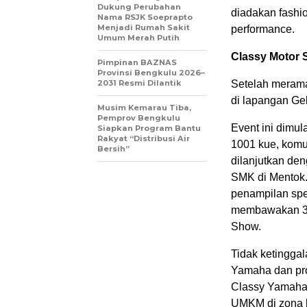
Dukung Perubahan
diadakan fashio
Nama RSJK Soeprapto
Menjadi Rumah Sakit
performance.
Umum Merah Putih
Classy Motor
Pimpinan BAZNAS
Provinsi Bengkulu 2026–
2031 Resmi Dilantik
Setelah merama
di lapangan Ge
Musim Kemarau Tiba,
Pemprov Bengkulu
Event ini dimul
Siapkan Program Bantu
Rakyat “Distribusi Air
1001 kue, komun
Bersih”
dilanjutkan den
SMK di Mentok.
penampilan spes
membawakan 3 b
Show.
Tidak ketingga
Yamaha dan pro
Classy Yamaha. 
UMKM di zona k