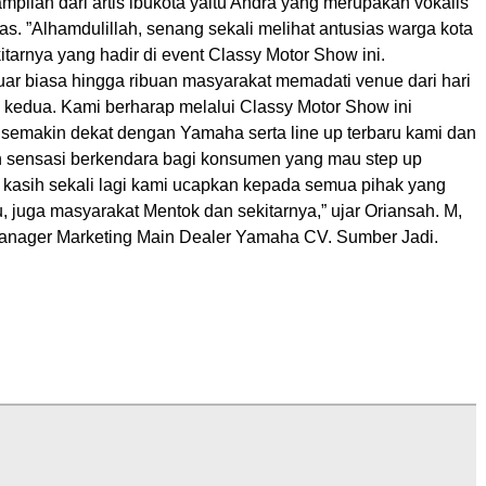
pilan dari artis ibukota yaitu Andra yang merupakan vokalis
s. ”Alhamdulillah, senang sekali melihat antusias warga kota
tarnya yang hadir di event Classy Motor Show ini.
ar biasa hingga ribuan masyarakat memadati venue dari hari
 kedua. Kami berharap melalui Classy Motor Show ini
semakin dekat dengan Yamaha serta line up terbaru kami dan
 sensasi berkendara bagi konsumen yang mau step up
ma kasih sekali lagi kami ucapkan kepada semua pihak yang
 juga masyarakat Mentok dan sekitarnya,” ujar Oriansah. M,
anager Marketing Main Dealer Yamaha CV. Sumber Jadi.