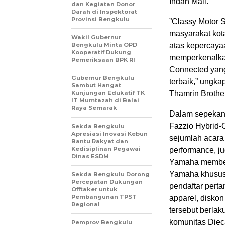
Indah Mall.
dan Kegiatan Donor
Darah di Inspektorat
Provinsi Bengkulu
”Classy Motor 
masyarakat kota
Wakil Gubernur
Bengkulu Minta OPD
atas kepercaya
Kooperatif Dukung
memperkenalkan
Pemeriksaan BPK RI
Connected yang 
Gubernur Bengkulu
terbaik,” ungk
Sambut Hangat
Kunjungan Edukatif TK
Thamrin Brothe
IT Mumtazah di Balai
Raya Semarak
Dalam sepekan 
Fazzio Hybrid-
Sekda Bengkulu
Apresiasi Inovasi Kebun
sejumlah acara
Bantu Rakyat dan
Kedisiplinan Pegawai
performance, ju
Dinas ESDM
Yamaha member
Yamaha khususn
Sekda Bengkulu Dorong
Percepatan Dukungan
pendaftar perta
Offtaker untuk
Pembangunan TPST
apparel, disko
Regional
tersebut berlak
komunitas Diec
Pemprov Bengkulu