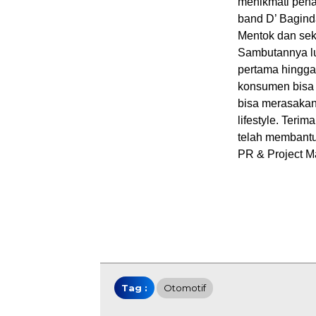
menikmati penam
band D’ Baginda
Mentok dan seki
Sambutannya lu
pertama hingga
konsumen bisa 
bisa merasakan
lifestyle. Teri
telah membantu,
PR & Project M
Tag :
Otomotif