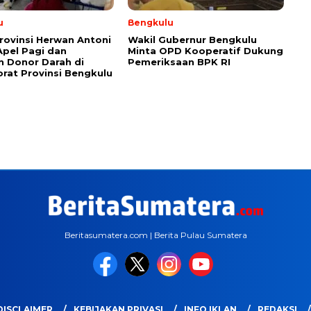
u
Bengkulu
rovinsi Herwan Antoni
Wakil Gubernur Bengkulu
Apel Pagi dan
Minta OPD Kooperatif Dukung
n Donor Darah di
Pemeriksaan BPK RI
orat Provinsi Bengkulu
Beritasumatera.com | Berita Pulau Sumatera
DISCLAIMER
KEBIJAKAN PRIVASI
INFO IKLAN
REDAKSI