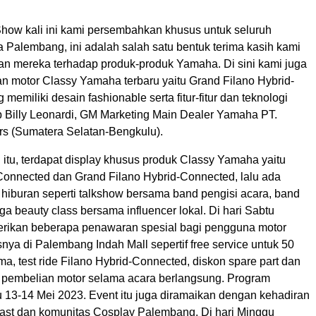
Show kali ini kami persembahkan khusus untuk seluruh
 Palembang, ini adalah salah satu bentuk terima kasih kami
an mereka terhadap produk-produk Yamaha. Di sini kami juga
 motor Classy Yamaha terbaru yaitu Grand Filano Hybrid-
memiliki desain fashionable serta fitur-fitur dan teknologi
ap Billy Leonardi, GM Marketing Main Dealer Yamaha PT.
rs (Sumatera Selatan-Bengkulu).
itu, terdapat display khusus produk Classy Yamaha yaitu
Connected dan Grand Filano Hybrid-Connected, lalu ada
 hiburan seperti talkshow bersama band pengisi acara, band
ga beauty class bersama influencer lokal. Di hari Sabtu
ikan beberapa penawaran spesial bagi pengguna motor
ya di Palembang Indah Mall sepertif free service untuk 50
ma, test ride Filano Hybrid-Connected, diskon spare part dan
n pembelian motor selama acara berlangsung. Program
u 13-14 Mei 2023. Event itu juga diramaikan dengan kehadiran
ast dan komunitas Cosplay Palembang. Di hari Minggu