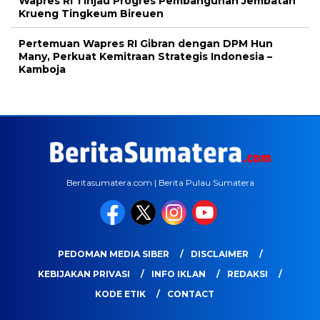
Wapres RI Tinjau Progres Pembangunan Jembatan
Krueng Tingkeum Bireuen
Pertemuan Wapres RI Gibran dengan DPM Hun
Many, Perkuat Kemitraan Strategis Indonesia –
Kamboja
Beritasumatera.com | Berita Pulau Sumatera
PEDOMAN MEDIA SIBER
DISCLAIMER
KEBIJAKAN PRIVASI
INFO IKLAN
REDAKSI
KODE ETIK
CONTACT