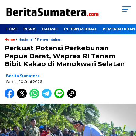
HOME
BISNIS
DAERAH
INTERNASIONAL
PEMERINTAHAN
/
/
Home
Nasional
Pemerintahan
Perkuat Potensi Perkebunan
Papua Barat, Wapres RI Tanam
Bibit Kakao di Manokwari Selatan
Berita Sumatera
Sabtu, 20 Juni 2026