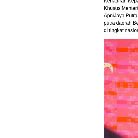
Kehadiran Kepa
Khusus Menteri
ApniJaya Putra
putra daerah Be
di tingkat nasio