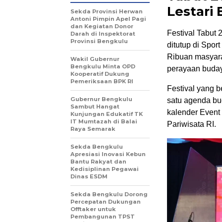
Lestari
Sekda Provinsi Herwan
Antoni Pimpin Apel Pagi
dan Kegiatan Donor
Festival Tabut
Darah di Inspektorat
Provinsi Bengkulu
ditutup di Spor
Ribuan masyara
Wakil Gubernur
Bengkulu Minta OPD
perayaan buday
Kooperatif Dukung
Pemeriksaan BPK RI
Festival yang b
Gubernur Bengkulu
satu agenda bu
Sambut Hangat
kalender Event
Kunjungan Edukatif TK
IT Mumtazah di Balai
Pariwisata RI.
Raya Semarak
Sekda Bengkulu
Apresiasi Inovasi Kebun
Bantu Rakyat dan
Kedisiplinan Pegawai
Dinas ESDM
Sekda Bengkulu Dorong
Percepatan Dukungan
Offtaker untuk
Pembangunan TPST