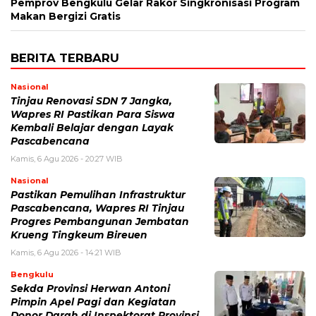
Pemprov Bengkulu Gelar Rakor Singkronisasi Program
Makan Bergizi Gratis
BERITA TERBARU
Nasional
Tinjau Renovasi SDN 7 Jangka,
Wapres RI Pastikan Para Siswa
Kembali Belajar dengan Layak
Pascabencana
Kamis, 6 Agu 2026 - 20:27 WIB
Nasional
Pastikan Pemulihan Infrastruktur
Pascabencana, Wapres RI Tinjau
Progres Pembangunan Jembatan
Krueng Tingkeum Bireuen
Kamis, 6 Agu 2026 - 14:21 WIB
Bengkulu
Sekda Provinsi Herwan Antoni
Pimpin Apel Pagi dan Kegiatan
Donor Darah di Inspektorat Provinsi