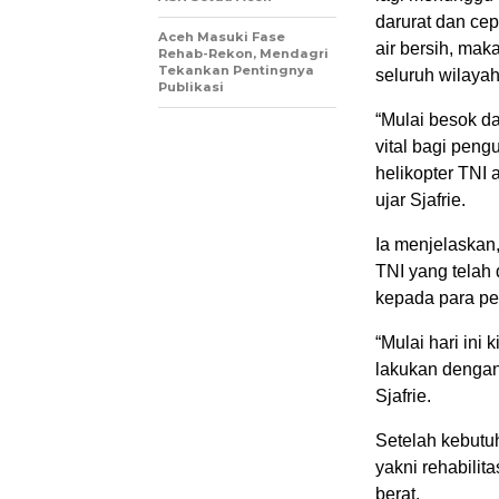
darurat dan cep
Aceh Masuki Fase
air bersih, mak
Rehab-Rekon, Mendagri
Tekankan Pentingnya
seluruh wilaya
Publikasi
“Mulai besok 
vital bagi pen
helikopter TNI 
ujar Sjafrie.
Ia menjelaskan,
TNI yang telah 
kepada para pe
“Mulai hari ini
lakukan dengan 
Sjafrie.
Setelah kebutu
yakni rehabilit
berat.