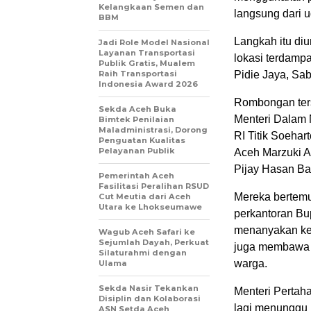
Kelangkaan Semen dan
langsung dari ud
BBM
Langkah itu di
Jadi Role Model Nasional
Layanan Transportasi
lokasi terdam
Publik Gratis, Mualem
Raih Transportasi
Pidie Jaya, Sab
Indonesia Award 2026
Rombongan terse
Sekda Aceh Buka
Menteri Dalam 
Bimtek Penilaian
Maladministrasi, Dorong
RI Titik Soehar
Penguatan Kualitas
Pelayanan Publik
Aceh Marzuki Al
Pijay Hasan Bas
Pemerintah Aceh
Fasilitasi Peralihan RSUD
Mereka bertemu
Cut Meutia dari Aceh
Utara ke Lhokseumawe
perkantoran Bu
menanyakan ke
Wagub Aceh Safari ke
Sejumlah Dayah, Perkuat
juga membawa 
Silaturahmi dengan
warga.
Ulama
Sekda Nasir Tekankan
Menteri Pertah
Disiplin dan Kolaborasi
lagi menunggu 
ASN Setda Aceh