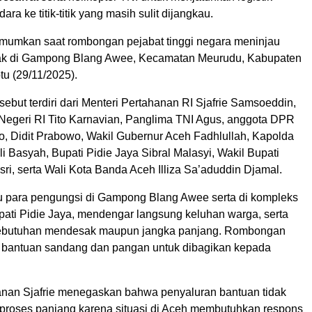
ara ke titik-titik yang masih sulit dijangkau.
umumkan saat rombongan pejabat tinggi negara meninjau
pak di Gampong Blang Awee, Kecamatan Meurudu, Kabupaten
tu (29/11/2025).
but terdiri dari Menteri Pertahanan RI Sjafrie Samsoeddin,
Negeri RI Tito Karnavian, Panglima TNI Agus, anggota DPR
to, Didit Prabowo, Wakil Gubernur Aceh Fadhlullah, Kapolda
i Basyah, Bupati Pidie Jaya Sibral Malasyi, Wakil Bupati
ri, serta Wali Kota Banda Aceh Illiza Sa’aduddin Djamal.
 para pengungsi di Gampong Blang Awee serta di kompleks
pati Pidie Jaya, mendengar langsung keluhan warga, serta
butuhan mendesak maupun jangka panjang. Rombongan
bantuan sandang dan pangan untuk dibagikan kepada
anan Sjafrie menegaskan bahwa penyaluran bantuan tidak
proses panjang karena situasi di Aceh membutuhkan respons