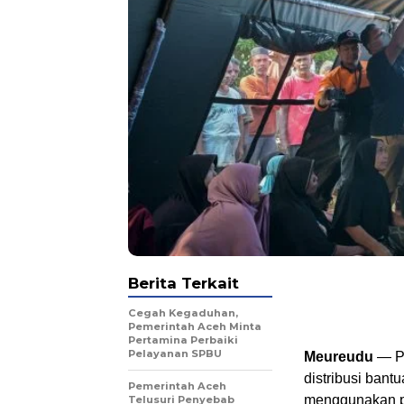
Berita Terkait
Cegah Kegaduhan,
Pemerintah Aceh Minta
Pertamina Perbaiki
Pelayanan SPBU
Meureudu
— Pe
distribusi bant
Pemerintah Aceh
menggunakan pe
Telusuri Penyebab