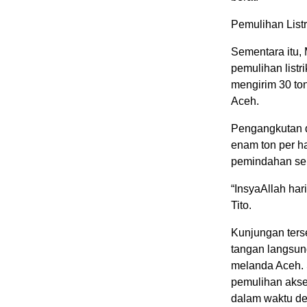
Pemulihan Listr
Sementara itu,
pemulihan listr
mengirim 30 ton
Aceh.
Pengangkutan 
enam ton per ha
pemindahan selu
“InsyaAllah hari
Tito.
Kunjungan terse
tangan langsun
melanda Aceh. S
pemulihan akses 
dalam waktu dek